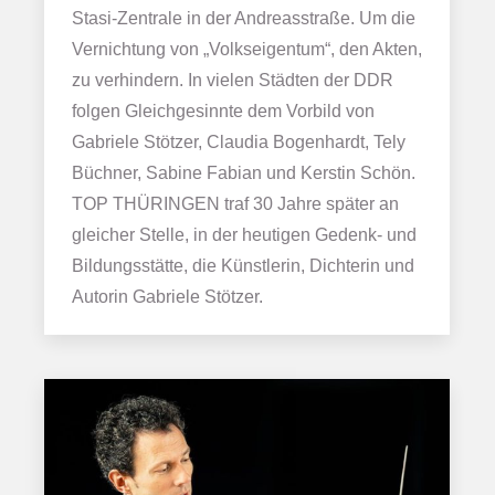
Stasi-Zentrale in der Andreasstraße. Um die
Vernichtung von „Volkseigentum“, den Akten,
zu verhindern. In vielen Städten der DDR
folgen Gleichgesinnte dem Vorbild von
Gabriele Stötzer, Claudia Bogenhardt, Tely
Büchner, Sabine Fabian und Kerstin Schön.
TOP THÜRINGEN traf 30 Jahre später an
gleicher Stelle, in der heutigen Gedenk- und
Bildungsstätte, die Künstlerin, Dichterin und
Autorin Gabriele Stötzer.