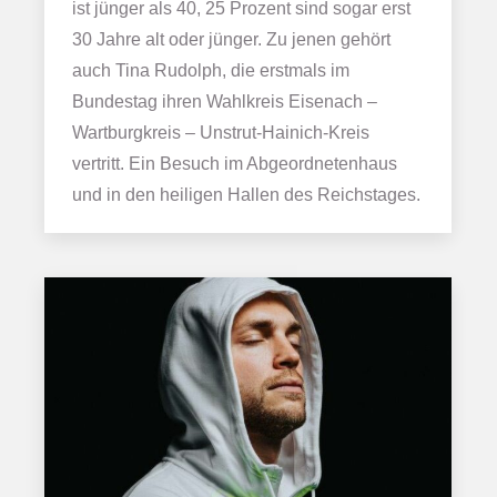
ist jünger als 40, 25 Prozent sind sogar erst
30 Jahre alt oder jünger. Zu jenen gehört
auch Tina Rudolph, die erstmals im
Bundestag ihren Wahlkreis Eisenach –
Wartburgkreis – Unstrut-Hainich-Kreis
vertritt. Ein Besuch im Abgeordnetenhaus
und in den heiligen Hallen des Reichstages.