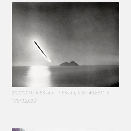
2/20/2010, 6:53 am – 7:53 am, S 37°40.831′ E
178°32.635′