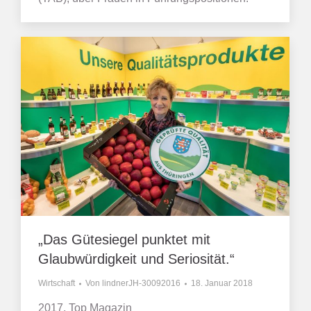
„Das Gütesiegel punktet mit
Glaubwürdigkeit und Seriosität.“
Wirtschaft
Von
lindnerJH-30092016
18. Januar 2018
2017, Top Magazin