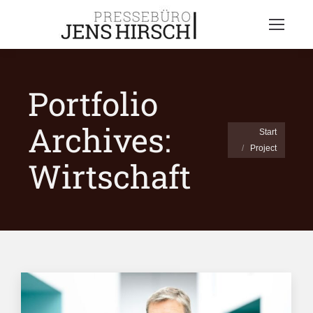
Portfolio
Archives:
Sie befinden
Start
Project
sich hier:
Wirtschaft