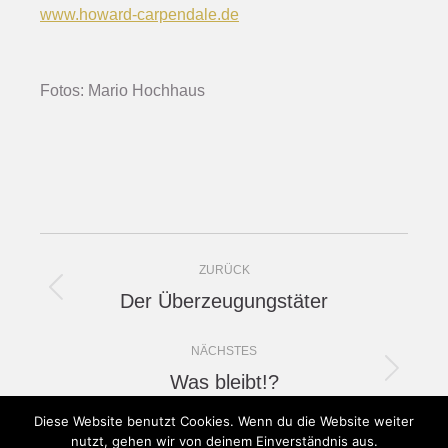
www.howard-carpendale.de
Fotos: Mario Hochhaus
Project
ZURÜCK
navigation
Der Überzeugungstäter
Previous
project:
NÄCHSTES
Was bleibt!?
Next
project:
Diese Website benutzt Cookies. Wenn du die Website weiter
nutzt, gehen wir von deinem Einverständnis aus.