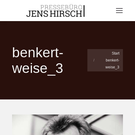
benkert-
Sie befinden sich
Start
benkert-
hier:
weise_3
weise_3