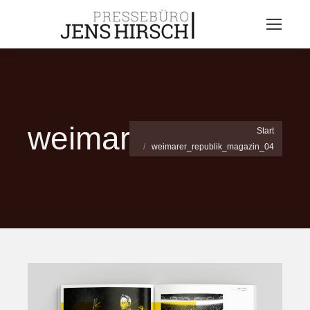
weimarer_republik
Sie befinden sich hier:
Start
weimarer_republik_magazin_04