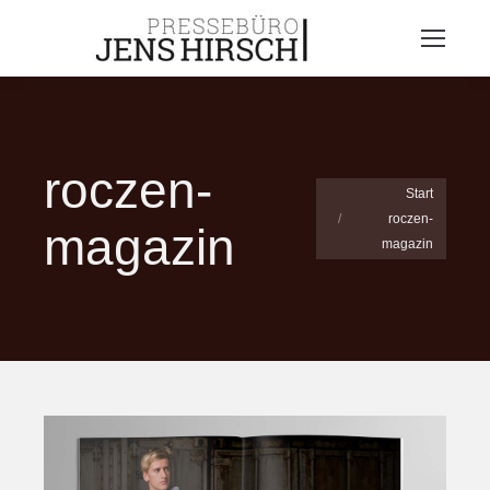
roczen-
Sie befinden sich hier:
Start
roczen-
magazin
magazin