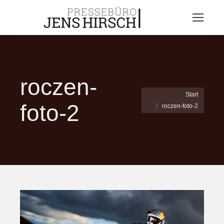
roczen-
Sie befinden sich hier:
Start
foto-2
roczen-foto-2