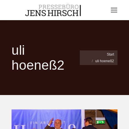
uli
Sie befinden sich hier:
Start
hoeneß2
uli hoeneß2