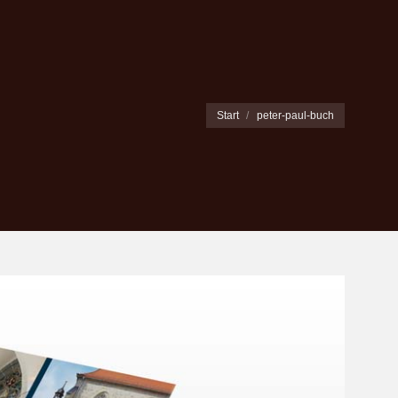
Sie befinden sich hier:
Start
peter-paul-buch