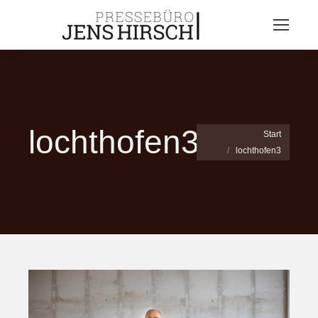
lochthofen3
Sie befinden sich hier:
Start
lochthofen3