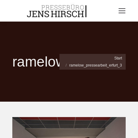
ramelow_pressearbe
Sie befinden sich hier:
Start
ramelow_pressearbeit_erfurt_3