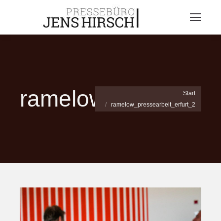
ramelow_pressearbe
Sie befinden sich hier:
Start
ramelow_pressearbeit_erfurt_2