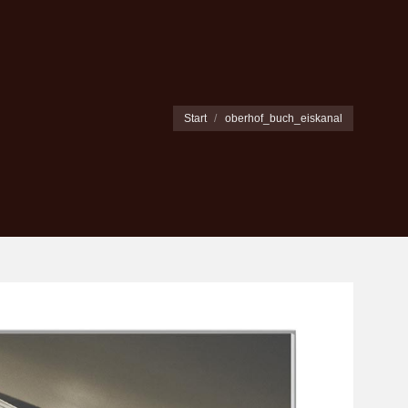
Sie befinden sich hier:
Start
oberhof_buch_eiskanal