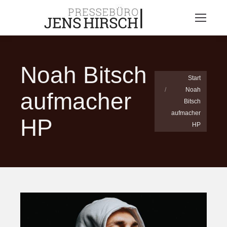
Noah Bitsch
Sie befinden sich
Start
Noah
hier:
aufmacher
Bitsch
aufmacher
HP
HP