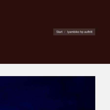
Sie befinden sich hier:
Start
lyambiko hp auftritt