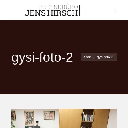
gysi-foto-2
Sie befinden sich hier:
Start
gysi-foto-2