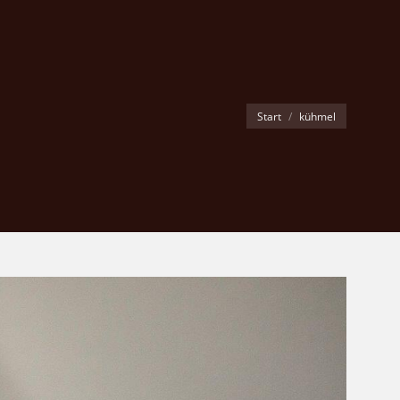
Sie befinden sich hier:
Start
kühmel