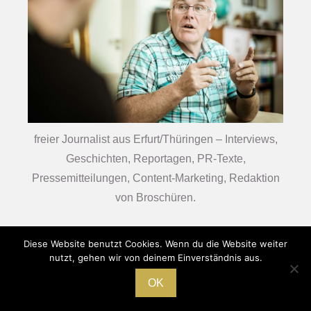
freier Journalist aus Erfurt/Thüringen – Interviews,
Geschichten, Reportagen, PR-Texte,
Pressemitteilungen, Content-Marketing, Redaktion
von Broschüren.
Diese Website benutzt Cookies. Wenn du die Website weiter
nutzt, gehen wir von deinem Einverständnis aus.
Pressebüro Jens Hirsch
HOME
|
IMPRESSUM
|
DATENSCHUTZ
OK