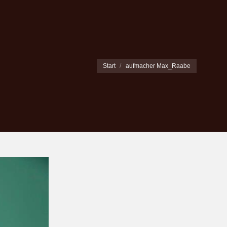
Sie befinden sich hier:
Start
aufmacher Max_Raabe