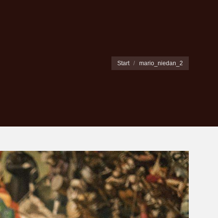
Sie befinden sich hier:
Start
mario_niedan_2