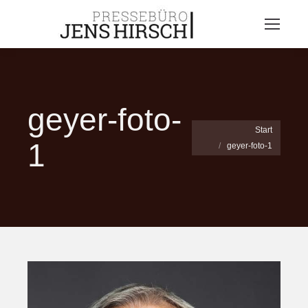
geyer-foto-
Sie befinden sich hier:
Start
1
geyer-foto-1