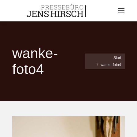
wanke-
Sie befinden sich hier:
Start
foto4
wanke-foto4