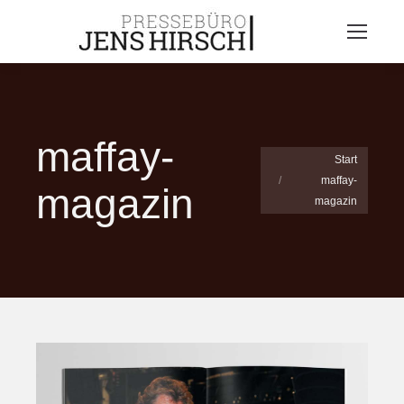
maffay-
Sie befinden sich hier:
Start
maffay-
magazin
magazin