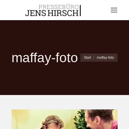
maffay-foto
Sie befinden sich hier:
Start
maffay-foto