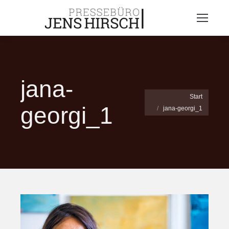
jana-
Sie befinden sich hier:
Start
georgi_1
jana-georgi_1