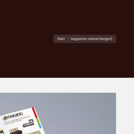
Sie befinden sich hier:
Start
magazine-roland-berger2