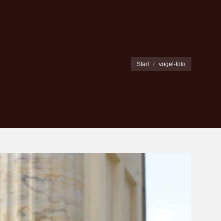
Sie befinden sich hier:
Start
vogel-foto