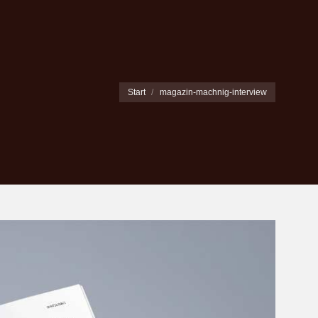
Sie befinden sich hier:
Start
magazin-machnig-interview