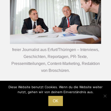
freier Journalist aus Erfurt/Thüringen – Interviews,
Geschichten, Reportagen, PR-Texte,
Pressemitteilungen, Content-Marketing, Redaktion
von Broschüren.
Diese Website benutzt Cookies. Wenn du die Website weiter
nutzt, gehen wir von deinem Einverständnis aus.
Pressebüro Jens Hirsch
HOME
|
IMPRESSUM
|
DATENSCHUTZ
OK