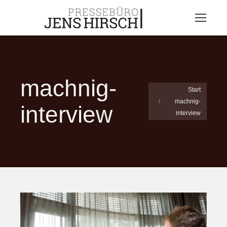
machnig-
Sie befinden sich
Start
machnig-
hier:
interview
interview