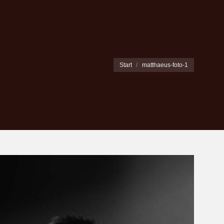
Sie befinden sich hier:
Start
matthaeus-foto-1