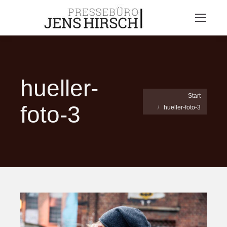
hueller-
Sie befinden sich hier:
Start
foto-3
hueller-foto-3