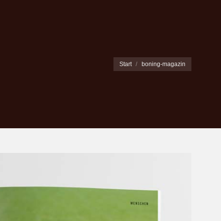
Sie befinden sich hier:
Start
boning-magazin