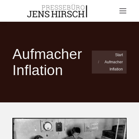
Aufmacher
Sie befinden sich
Start
Aufmacher
hier:
Inflation
Inflation