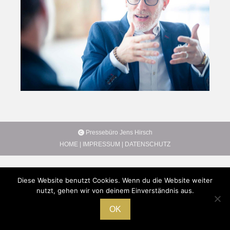
Pressebüro Jens Hirsch
HOME
|
IMPRESSUM
|
DATENSCHUTZ
Diese Website benutzt Cookies. Wenn du die Website weiter
nutzt, gehen wir von deinem Einverständnis aus.
OK