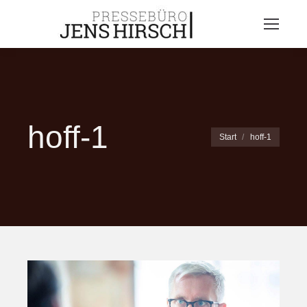
hoff-1
Sie befinden sich
Start
hoff-1
hier: