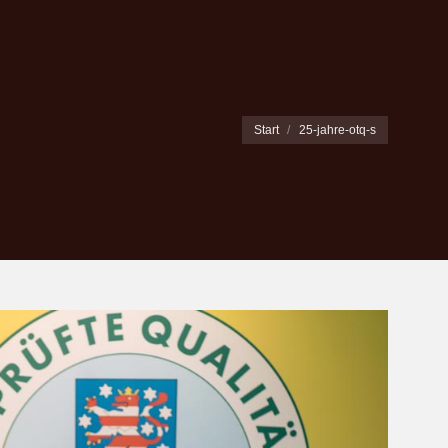
Sie befinden sich hier:
Start
25-jahre-otq-s