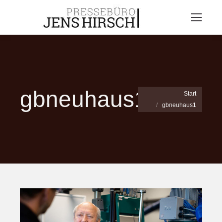
gbneuhaus1
Sie befinden sich hier:
Start
gbneuhaus1