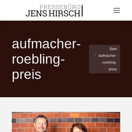
aufmacher-
Sie befinden sich
Start
roebling-
aufmacher-
hier:
roebling-
preis
preis