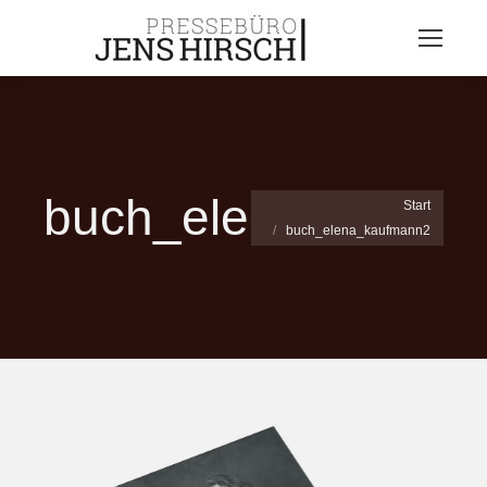
buch_elena_kaufm
Sie befinden sich hier:
Start
buch_elena_kaufmann2