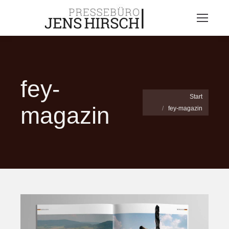
fey-
Sie befinden sich hier:
Start
magazin
fey-magazin