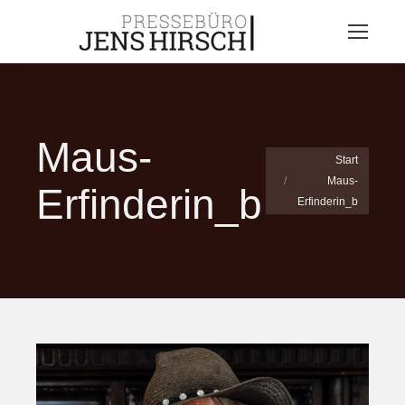
Maus-
Sie befinden sich
Start
Maus-
hier:
Erfinderin_b
Erfinderin_b