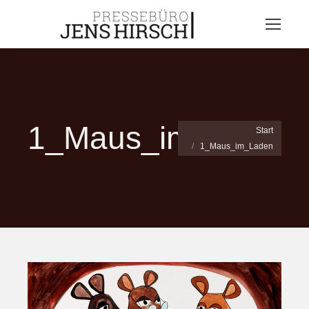
1_Maus_im_Laden
Sie befinden sich hier:
Start
1_Maus_im_Laden