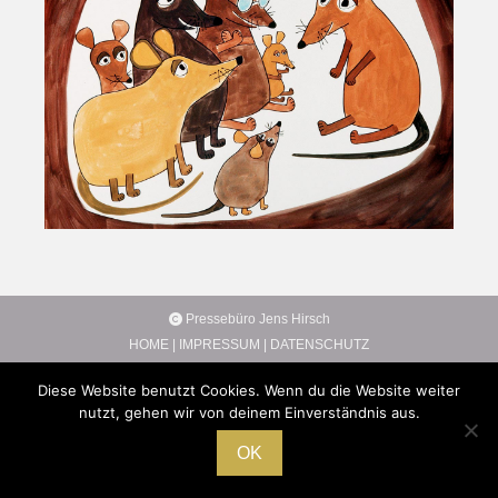
Pressebüro Jens Hirsch
HOME
|
IMPRESSUM
|
DATENSCHUTZ
Diese Website benutzt Cookies. Wenn du die Website weiter
nutzt, gehen wir von deinem Einverständnis aus.
OK