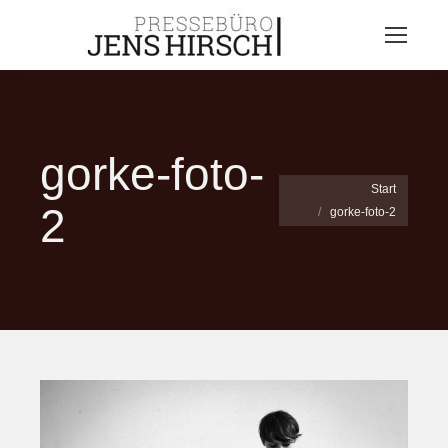
gorke-foto-
Sie befinden sich hier:
Start
2
gorke-foto-2