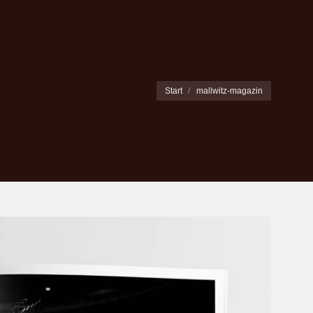
Sie befinden sich hier:
Start
mallwitz-magazin