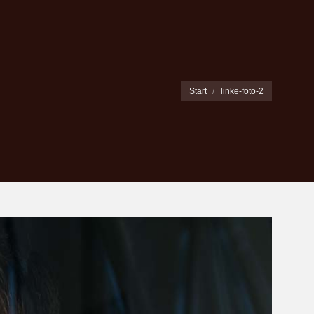
Sie befinden sich hier:
Start
linke-foto-2