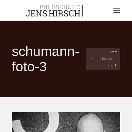
schumann-
Sie befinden sich
Start
schumann-
hier:
foto-3
foto-3