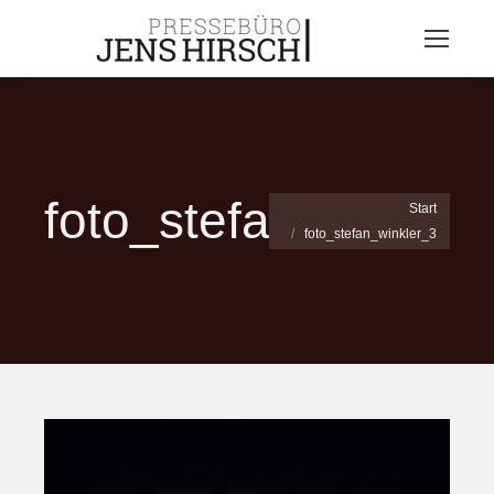
foto_stefan_winkle
Sie befinden sich hier:
Start
foto_stefan_winkler_3