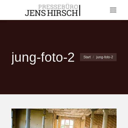
jung-foto-2
Sie befinden sich hier:
Start
jung-foto-2