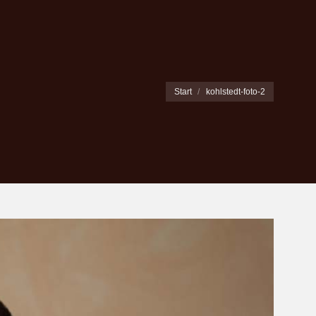
Sie befinden sich hier:
Start
kohlstedt-foto-2