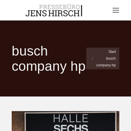
busch
Sie befinden sich
Start
busch
hier:
company hp
company hp